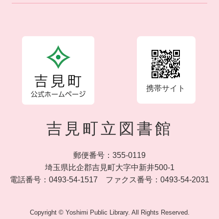
携帯サイト
吉見町立図書館
郵便番号：355-0119
埼玉県比企郡吉見町大字中新井500-1
電話番号：0493-54-1517
ファクス番号：0493-54-2031
Copyright © Yoshimi Public Library. All Rights Reserved.